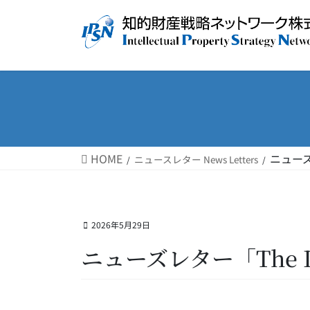
コ
ナ
ン
ビ
テ
ゲ
ン
ー
ツ
シ
へ
ョ
ス
ン
キ
に
ッ
移
HOME
ニューズ
ニュースレター News Letters
プ
動
2026年5月29日
ニューズレター「The I