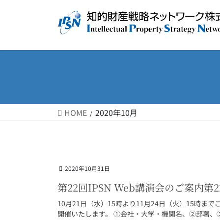
コ
ナ
ン
ビ
テ
ゲ
ン
ー
ツ
シ
へ
ョ
ス
ン
キ
に
ッ
移
HOME
2020年10月
プ
動
2020年10月31日
第22回IPSN Web講演会のご案内第2
10月21日（水）15時より11月24日（火）15時まで
開催いたします。 ①会社・大学・機関名、②部署、③