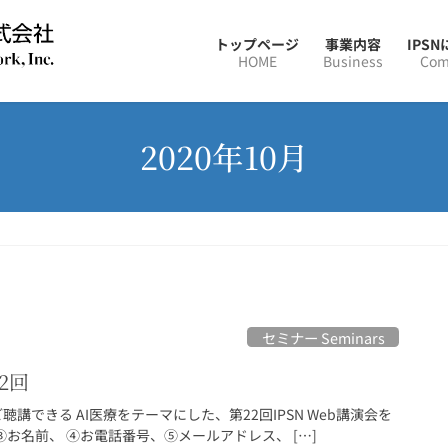
トップページ
事業内容
IPS
HOME
Business
Com
2020年10月
セミナー Seminars
2回
ご聴講できる AI医療をテーマにした、第22回IPSN Web講演会を
お名前、 ④お電話番号、⑤メールアドレス、 […]